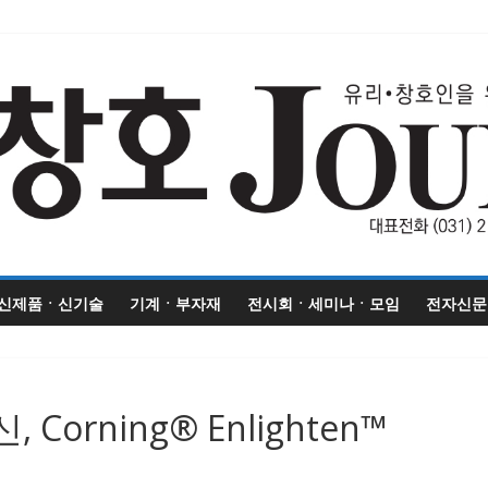
신제품ㆍ신기술
기계ㆍ부자재
전시회ㆍ세미나ㆍ모임
전자신문
Corning® Enlighten™