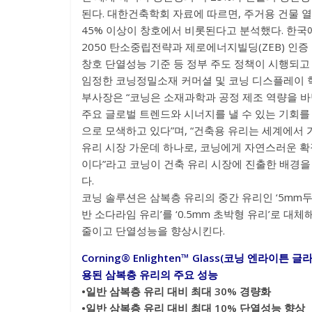
된다. 대한건축학회 자료에 따르면, 주거용 건물 
45% 이상이 창호에서 비롯된다고 분석했다. 한
2050 탄소중립전략과 제로에너지빌딩(ZEB) 인증
창호 단열성능 기준 등 정부 주도 정책이 시행되고 
임정한 코닝정밀소재 커머셜 및 코닝 디스플레이 
부사장은 “코닝은 소재과학과 공정 제조 역량을 
주요 글로벌 트렌드와 시너지를 낼 수 있는 기회를
으로 모색하고 있다”며, “건축용 유리는 세계에서 
유리 시장 가운데 하나로, 코닝에게 자연스러운 확
이다”라고 코닝이 건축 유리 시장에 진출한 배경을
다.
코닝 솔루션은 삼복층 유리의 중간 유리인 ‘5mm
반 소다라임 유리’를 ‘0.5mm 초박형 유리’로 대체
줄이고 단열성능을 향상시킨다.
Corning® Enlighten™ Glass(코닝 엔라이튼 글
용된 삼복층 유리의 주요 성능
•일반 삼복층 유리 대비 최대 30% 경량화
•일반 삼복층 유리 대비 최대 10% 단열성능 향상