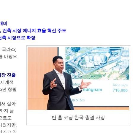
 대비
현, 건축 시장 에너지 효율 혁신 주도
 건축 시장으로 확장
이튼 글라스)
를 바탕으
시장 진출
 세계적
6년 창립
에서 살아
재까지 남
반 홀 코닝 한국 총괄 사장
준으로도
라졌지만,
어가고 있