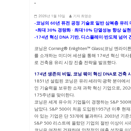
*
2026년 1월 10일
기자 최영순
-코닝의 60년 퓨전 공정 기술로 일반 삼복층 유리
•최대 30% 경량화 · 최대10% 단열성능 향상 실
-174년 혁신 DNA 기반, 디스플레이·반도체 넘어
코닝은 Corning® Enlighten™ Glass(코닝 엔라
를 소개하는 미디어 세션을 통해 174년 혁신 역사
로 건축용 유리 시장 진출 전략을 발표했다.
174년 생존의 비밀, 코닝 웨이 혁신 DNA로 건축 
1851년 설립된 코닝은 유리·세라믹·광학 분야에서
인 기술력을 보유한 소재 과학 혁신 기업으로, 202
175주년을 맞이한다.
코닝은 세계 유수의 기업들이 경쟁하는 S&P 500
남았다. S&P 500이 처음 도입된1957년 이후 현
아 있는 기업은 단 53개에 불과하다. 2003년 기
S&P 500 리스트에 올랐던 기업의 절반 이상이 사
코닝은 여전히 건재하며 안정적인 매출 성장을 이