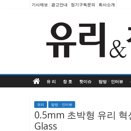
기사제보
광고안내
정기구독문의
회사소개
유 리
창 호
핫이슈
탐방ㆍ인터뷰
유리
탐방ㆍ인터뷰
0.5mm 초박형 유리 혁신, 
Glass