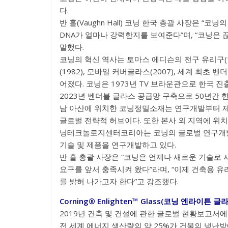
다.
반 홀(Vaughn Hall) 코닝 한국 총괄 사장은 “코닝
DNA가 얼마나 강력한지를 보여준다”며, “코닝은
말했다.
코닝의 혁신 역사는 토마스 에디슨의 전구 유리구(18
(1982), 모바일 커버글라스(2007), 세계 최초 
어졌다. 코닝은 1973년 TV 브라운관으로 한국 진출,
2023년 벤더블 글라스 공급망 구축으로 50년간 
남 아산에 위치한 코닝정밀소재는 연구개발부터 
글로벌 전략적 허브이다. 또한 본사 외 지역에 위치
닝테크놀로지센터코리아는 코닝의 글로벌 연구개
기술 및 제품을 연구개발하고 있다.
반 홀 총괄 사장은 “코닝은 언제나 새로운 기술로
요구를 앞서 충족시켜 왔다”라며, “이제 건축용 유
를 밝혀 나가고자 한다”고 강조했다.
Corning® Enlighten™ Glass(코닝 엔라이튼 
2019년 건축 및 건설에 관한 글로벌 현황보고서에
전 세계 에너지 생산량의 약 25%가 건물의 냉난방