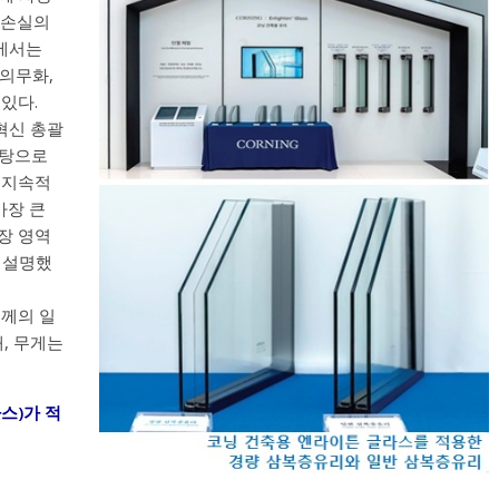
열손실의
국에서는
 의무화,
있다.
혁신 총괄
바탕으로
 지속적
가장 큰
장 영역
 설명했
두께의 일
해, 무게는
라스)가 적