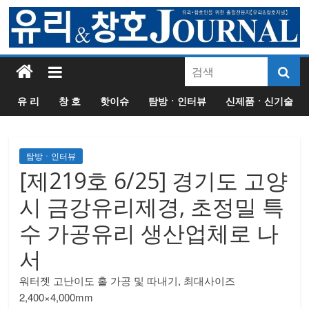
유 리
창 호
핫이슈
탐방ㆍ인터뷰
신제품ㆍ신기술
탐방ㆍ인터뷰
[제219호 6/25] 경기도 고양
시 금강유리제경, 초정밀 특
수 가공유리 생산업체로 나
서
워터젯 고난이도 홀 가공 및 따내기, 최대사이즈
2,400×4,000mm