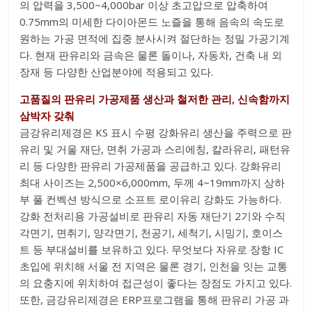
의 압력을 3,500~4,000bar 이상 초고압으로 압축하여
0.75mm의 미세한 다이아몬드 노즐을 통해 음속의 속도로
원하는 가공 면적에 집중 분사시켜 절단하는 정밀 가공기계
다. 현재 판유리와 금속은 물론 돌이나, 자동차, 건축 내 외
장재 등 다양한 산업분야에 적용되고 있다.
고품질의 판유리 가공제품 생산과 철저한 관리, 신속함까지
삼박자 갖춰
금강유리제경은 KS 표시 수평 강화유리 생산을 주력으로 판
유리 및 거울 재단, 면취 가공과 스리에칭, 칼라유리, 패턴유
리 등 다양한 판유리 가공제품을 공급하고 있다. 강화유리
최대 사이즈는 2,500×6,000mm, 두께 4~19mm까지 상하
부 풀 컨벡션 방식으로 소프트 로이유리 강화도 가능하다.
강화 전처리용 가공설비로 판유리 자동 재단기 2기와 수직
각면기, 면취기, 양각면기, 천공기, 세척기, 시밍기, 호이스
트 등 부대설비를 보유하고 있다. 무엇보다 자유로 장항 IC
초입에 위치해 서울 전 지역은 물론 경기, 인천을 잇는 교통
의 요충지에 위치하여 접근성이 좋다는 장점도 가지고 있다.
또한, 금강유리제경은 ERP프로그램을 통해 판유리 가공 과